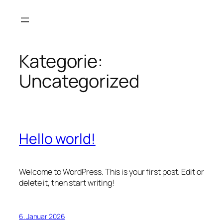
Zum
Inhalt
springen
Kategorie:
Uncategorized
Hello world!
Welcome to WordPress. This is your first post. Edit or
delete it, then start writing!
6. Januar 2026